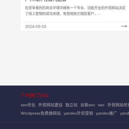
在竞争激烈的商业环境中拥有一个专业、功能齐全的外贸网站决定
了线上营销的成功关键，有效地吸引国际客户、···
2024-09-03
广州热门TAG
seo优化
外贸网站建设
独立站
谷歌seo
seo
外贸网站优
Wordpress免费做网站
yandex外贸营销
yandex推广
yan