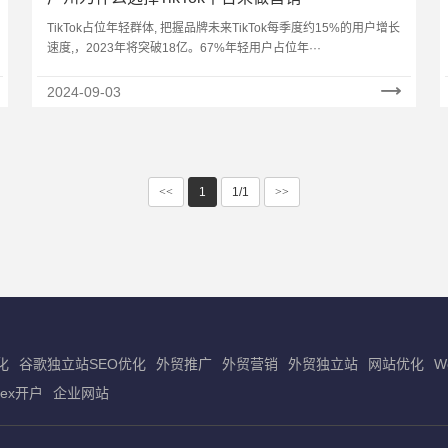
TikTok占位年轻群体, 把握品牌未来TikTok每季度约15%的用户增长
速度,，2023年将突破18亿。67%年轻用户占位年···
2024-09-03
<<
1
1/1
>>
化
谷歌独立站SEO优化
外贸推广
外贸营销
外贸独立站
网站优化
W
dex开户
企业网站