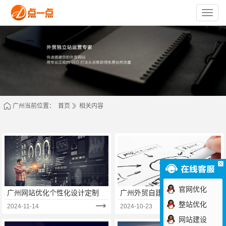
苏
州
点
一
点
网
络
技
术
有
限
公
司
广州当前位置：
首页
相关内容
官网优化
广州网站优化个性化设计定制
广州外贸自建站和平台的区
别？
整站优化
2024-11-14
2024-10-23
网站建设