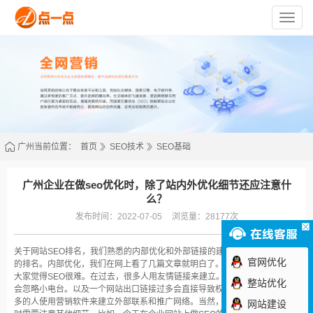
苏
州
点
一
点
网
络
技
术
有
限
公
司
广州当前位置：
首页
SEO技术
SEO基础
广州企业在做seo优化时，除了站内外优化细节还应注意什
么？
发布时间：2022-07-05
浏览量：28177次
关于网站SEO排名，我们熟悉的内部优化和外部链接的建设直接影响到网站
官网优化
的排名。内部优化，我们在网上看了几篇文章就明白了。但是外部优化总是让
大家觉得SEO很难。在过去，很多人用友情链接来建立。但更好的网站通常
整站优化
会忽略小电台。以及一个网站出口链接过多会直接导致权重下降。现在越来越
多的人使用营销软件来建立外部联系和推广网络。当然，我们在建立外部链接
网站建设