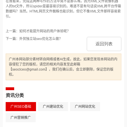
在我看来，完成这两种写作的方法毕竟不是那么难。因为XML文件就像机器
人的txt文件，所以spider是最容易识别的。难道不是有句话说XML跨平台传输
数据吗？当然。HTML网页文件蜘蛛也能识别，但它不像XML文件那样容易索
引。
上一篇：如何才能提升网站的用户体验呢？
下一篇：外贸独立站seo优化怎么做？
返回列表
广州本网站部分素材转自网络或者AI生成，故此，如果您发现本网站的内
容侵犯了您的版权，请您的相关内容发至此邮箱
【seoclceo@gmail.com】，我们在确认后，会立即删除，保证您的版
权。
资讯分类
广州SEO基础
广州建站优化
广州网站优化
广州营销推广