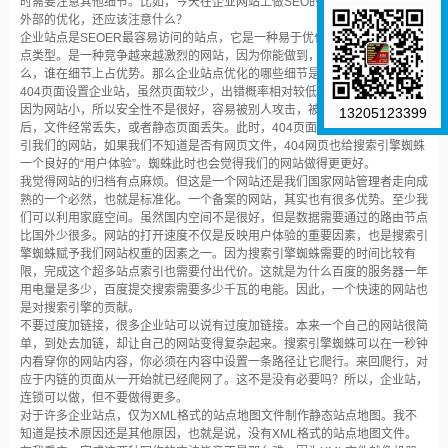
时需要注意其他细节。比如，今天在企业网站上做SEO的时候，除了内部和
外部的优化，还应该注意什么？
企业站点是SEOER最容易访问的站点，它是一种易于优化、易获得收益的站
点类型。是一种竞争越来越激烈的网站，因为你能做到，别人也能做到。那
么，谁在细节上占优势。那么企业站点优化的哪些细节是我们容易忽视的呢？
404页面设置企业站，虽然页面较少，出错概率相对较低。但很多时候，都是
因为网站小，所以安全性不是很好，容易被别人攻击，被别人吊死。受到攻击
13205123399
后，文件经常丢失，或者静态页面丢失。此时，404页面功能出现。当蜘蛛索
引我们的网站，如果我们不知道是否有网页文件，404网页也给搜索引擎蜘蛛
一个良好的“用户体验”。蜘蛛此时也会觉得我们的网站做得更更好。
我觉得网站的归档有点麻烦。但这是一个网站还是我们国家网站管理者走向成
熟的一个必然，也就是标准化。一个备案的网站，其实也有很多优势。至少我
们可以利用家庭空间。虽然国内空间不是很好，但是数据需要通过的路由节点
比国外少很多。网站的打开速度不仅是反映用户体验的重要因素，也是搜索引
擎蜘蛛赋予我们网站权重的因素之一。因为搜索引擎蜘蛛需要的时间比较有
限，完成这个超多站点索引也需要付出代价。这就是为什么百度的服务器一年
用电量是多少，百度提交搜索需要多少千瓦的电能。因此，一个快速的网站也
是对搜索引擎的贡献。
不要过度加链接，很多企业站可以说有过度加链接。本来一个自己的网站很简
单，到处去加链，却让自己的网站变得复杂起来。搜索引擎蜘蛛可以在一秒钟
内看穿你的网站内容，你必须在内容中设置一条路径让它爬行。来回爬行，对
应于内链的页面从一开始就已经爬网了。这不是没有必要吗？所以，企业站，
连锁可以做，但不要做得更多。
对于许多企业站点，仅为XML格式的站点地图文件制作静态站点地图。我不
知道是技术原因还是其他原因，也就是说，没有XML格式的站点地图文件。