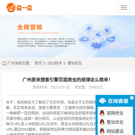
苏
州
点
一
点
网
络
技
术
有
限
公
司
广州当前位置：
首页
SEO技术
建站优化
广州原来搜索引擎页面爬虫的规律这么简单！
发布时间：2022-07-05
浏览量：25855次
关于，有的朋友只了解到了它的作用，但是对于它的相关因素，，却不是很了
解，其实简单来说，搜索引擎爬虫 （又被称为网页蜘蛛，网络机器人），是
官网优化
一种按照一定的规则，自动的抓取万维网信息的程序或者脚本，首先从互联网
页面中精心选择一部分网页，以这些网页的链接地址作为种子URL，将这些
整站优化
种子URL放入待抓取URL队列中，爬虫从待抓取URL队列依次读取，并将
URL通过DNS解析，把链接地址转换为网站服务器对应的IP地址。那么就让
网站建设