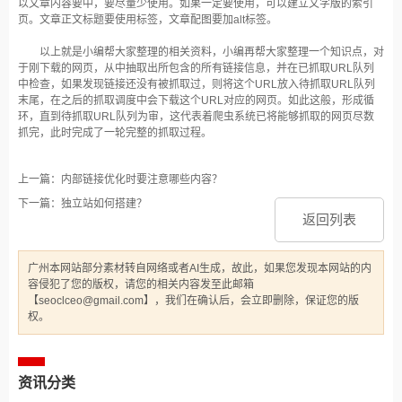
以文章内容要中，要尽量少使用。如果一定要使用，可以建立文字版的索引
页。文章正文标题要使用标签，文章配图要加alt标签。
以上就是小编帮大家整理的相关资料，小编再帮大家整理一个知识点，对
于刚下载的网页，从中抽取出所包含的所有链接信息，并在已抓取URL队列
中检查，如果发现链接还没有被抓取过，则将这个URL放入待抓取URL队列
末尾，在之后的抓取调度中会下载这个URL对应的网页。如此这般，形成循
环，直到待抓取URL队列为审，这代表着爬虫系统已将能够抓取的网页尽数
抓完，此时完成了一轮完整的抓取过程。
上一篇：内部链接优化时要注意哪些内容？
下一篇：独立站如何搭建？
返回列表
广州本网站部分素材转自网络或者AI生成，故此，如果您发现本网站的内
容侵犯了您的版权，请您的相关内容发至此邮箱
【seoclceo@gmail.com】，我们在确认后，会立即删除，保证您的版
权。
资讯分类