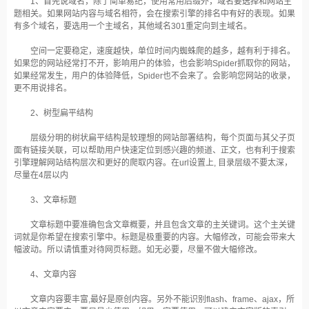
1、首先说域名，除了简单易纪，使用常用后缀外，域名要选择和网站主
题相关。如果网站内容与域名相符，会在搜索引擎的排名中有好的表现。如果
有多个域名，要选用一个主域名，其他域名301重定向到主域名。
空间一定要稳定，速度越快，单位时间内蜘蛛爬的越多，越有利于排名。
如果您的网站经常打不开，影响用户的体验，也会影响Spider抓取你的网站，
如果经常发生，用户的体验降低，Spider也不会来了。会影响您网站的收录，
更不用说排名。
2、树型扁平结构
层级分明的树状扁平结构是较理想的网站部署结构，每个页面与其父子页
面有链接关联，可以帮助用户快速定位到感兴趣的频道、正文，也有利于搜索
引擎理解网站结构层次和更好的爬取内容。在url设置上, 目录层级不要太深，
尽量在4层以内
3、文章标题
文章标题中要准确包含文章概要，并且包含文章的主关键词。这个主关键
词就是你希望在搜索引擎中。标题是极重要的内容。大幅修改，可能会带来大
幅波动。所以请慎重对待网页标题。如无必要，尽量不做大幅修改。
4、文章内容
文章内容要丰富,最好是原创内容。另外不能识别flash、frame、ajax，所