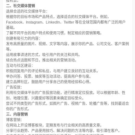
接机会。
二、社交媒体营销
选择合适的社交媒体平台：
根据你的目标市场和产品特点，选择适合的社交媒体平台。例如，
Facebook、Instagram、LinkedIn、Twitter 等在全球范围内都有广泛的用户
基础。
了解不同平台的用户特点和使用习惯，制定相应的营销策略。
创建有吸引力的内容：
发布高质量的图片、视频、文字等内容，展示你的产品、公司文化、客户案例
等。
运用故事讲述的方式，吸引用户的关注和共鸣。
结合热点话题和节日，推出相关的营销活动。
互动与社区建设：
积极回复用户的评论和私信，与用户建立良好的互动关系。
举办问答、投票、抽奖等互动活动，提高用户参与度。
建立品牌社区，鼓励用户分享自己的使用经验和心得。
广告投放：
利用社交媒体平台的广告投放功能，进行精准定位投放。可以根据年龄、性
别、地理位置、兴趣爱好等因素来确定目标受众。
尝试不同类型的广告形式，如图片广告、视频广告、轮播广告等，找到最适合
你的广告形式。
三、内容营销
博客营销：
在网站上开设博客板块，定期发布与行业相关的高质量文章。
分享行业趋势、产品使用技巧、解决问题的方法等内容，吸引潜在客户。