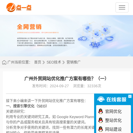
苏
州
点
一
点
网
络
技
术
有
限
公
司
广州当前位置：
首页
SEO技术
营销推广
广州外贸网站优化推广方案有哪些？（一）
发布时间：2024-09-27
浏览量：32336次
接下来小编来讲一下外贸网站优化推广方案有哪些：
一、搜索引擎优化（SEO）
官网优化
关键词研究：
利用专业的关键词研究工具，如 Google Keyword Planner、Ahrefs 等，找出
整站优化
与你的产品或服务相关且具有较高搜索量的关键词。
分析竞争对手使用的关键词，找到一些有潜力的长尾关键词，这些关键词竞争
网站建设