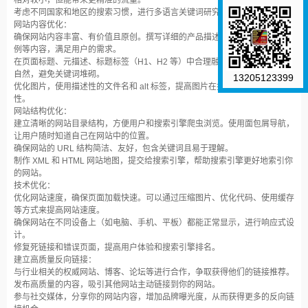
相对较小，但能带来更精准的流量。
考虑不同国家和地区的搜索习惯，进行多语言关键词研究。
网站内容优化：
确保网站内容丰富、有价值且原创。撰写详细的产品描述、行业资讯、客户案
例等内容，满足用户的需求。
在页面标题、元描述、标题标签（H1、H2 等）中合理融入关键词，但要保持
自然，避免关键词堆砌。
13205123399
优化图片，使用描述性的文件名和 alt 标签，提高图片在搜索引擎中的可见
性。
网站结构优化：
建立清晰的网站目录结构，方便用户和搜索引擎爬虫浏览。使用面包屑导航，
让用户随时知道自己在网站中的位置。
确保网站的 URL 结构简洁、友好，包含关键词且易于理解。
制作 XML 和 HTML 网站地图，提交给搜索引擎，帮助搜索引擎更好地索引你
的网站。
技术优化：
优化网站速度，确保页面加载快速。可以通过压缩图片、优化代码、使用缓存
等方式来提高网站速度。
确保网站在不同设备上（如电脑、手机、平板）都能正常显示，进行响应式设
计。
修复死链接和错误页面，提高用户体验和搜索引擎排名。
建立高质量反向链接：
与行业相关的权威网站、博客、论坛等进行合作，争取获得他们的链接推荐。
发布高质量的内容，吸引其他网站主动链接到你的网站。
参与社交媒体，分享你的网站内容，增加品牌曝光度，从而获得更多的反向链